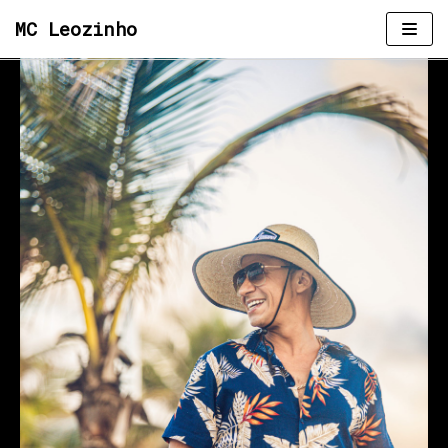
MC Leozinho
Pular
para
o
conteúdo